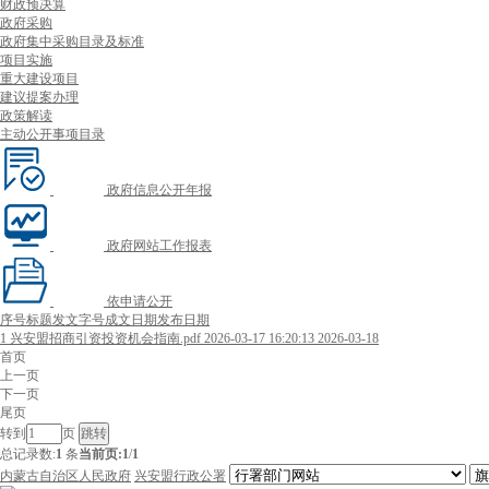
财政预决算
政府采购
政府集中采购目录及标准
项目实施
重大建设项目
建议提案办理
政策解读
主动公开事项目录
政府信息公开年报
政府网站工作报表
依申请公开
序号
标题
发文字号
成文日期
发布日期
1
兴安盟招商引资投资机会指南.pdf
2026-03-17 16:20:13
2026-03-18
首页
上一页
下一页
尾页
转到
页
总记录数:
1
条
当前页:
1
/
1
内蒙古自治区人民政府
兴安盟行政公署