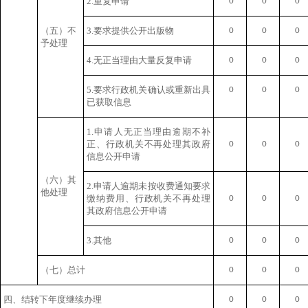
2.重复申请
0
0
0
（五）不
3.要求提供公开出版物
0
0
0
予处理
4.无正当理由大量反复申请
0
0
0
5.要求行政机关确认或重新出具
0
0
0
已获取信息
1.申请人无正当理由逾期不补
正、行政机关不再处理其政府
0
0
0
信息公开申请
（六）其
2.申请人逾期未按收费通知要求
他处理
缴纳费用、行政机关不再处理
0
0
0
其政府信息公开申请
3.其他
0
0
0
（七）总计
0
0
0
四、结转下年度继续办理
0
0
0