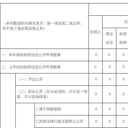
法
（本列数据的勾稽关系为：第一项加第二项之和，
等于第三项加第四项之和）
自然人
商业
科研
企业
机构
一、本年新收政府信息公开申请数量
0
0
0
二、上年结转政府信息公开申请数量
0
0
0
（一）予以公开
0
0
0
（二）部分公开
（区分处理的，只计这一情
0
0
0
形，不计其他情形）
1.属于国家秘密
0
0
0
2.其他法律行政法规禁止公开
0
0
0