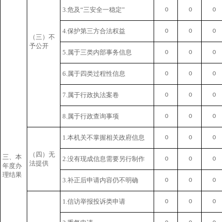
3.危及“三安全一稳定”
0
0
0
4.保护第三方合法权益
0
0
0
（三）不
予公开
5.属于三类内部事务信息
0
0
0
6.属于四类过程性信息
0
0
0
7.属于行政执法案卷
0
0
0
8.属于行政查询事项
0
0
0
1.本机关不掌握相关政府信息
0
0
0
（四）无
三、本
2.没有现成信息需要另行制作
0
0
0
法提供
年度办
理结果
3.补正后申请内容仍不明确
0
0
0
1.信访举报投诉类申请
0
0
0